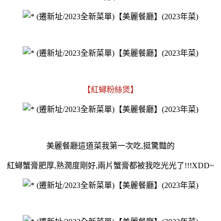
【紅蟳粉絲煲】
美麗餐廳這道菜我第一次吃,挺驚豔的
紅蟳蟹膏肥厚,熟潤度剛好,兩片蟹膏都被我吃光光了!!!XDD~