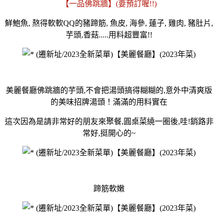
【一品佛跳牆】(要預訂喔!!)
鮮鮑魚, 熬得軟軟QQ的豬蹄筋, 魚皮, 海參, 蓮子, 雞肉, 豬肚片,
芋頭,香菇.....用料超豐富!!
美麗餐廳佛跳牆的芋頭,不會把湯頭搞得糊糊的,意外中清爽版
的美味招牌湯頭！滿滿的用料實在
這次因為是請非常好的朋友來聚餐,圓桌菜繞一圈後,哇!銷路非
常好,挺開心的~
蹄筋軟嫩