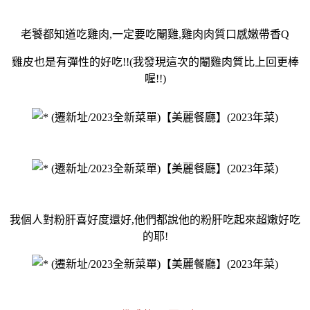
老饕都知道吃雞肉,一定要吃閹雞,雞肉肉質口感嫩帶香Q
雞皮也是有彈性的好吃!!(我發現這次的閹雞肉質比上回更棒
喔!!)
我個人對粉肝喜好度還好,他們都說他的粉肝吃起來超嫩好吃
的耶!