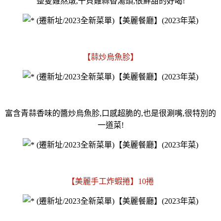
整隻雞熬燉,干貝雞蒜香湯頭,很鮮甜的好喝!
【蒜炒烏魚胗】
富含青蒜香味的醬炒烏魚胗,口感超脆的,也是很涮嘴,很特別的
一道菜!
【美麗手工炸蝦捲】10捲