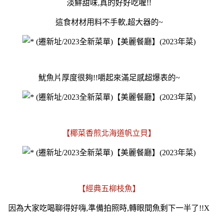
淡鮮甜味,真的好好吃喔!!
這食材材用料不手軟,超大器的~
魷魚片厚度很夠!!嚼起來滿足感超爆表的~
【椰菜香煎北海道帆立貝】
【經典五柳枝魚】
因為大家吃喝聊得好嗨,準備拍照時,轉眼間魚剩下一半了!!X