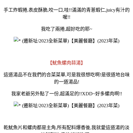
手工炸蝦捲,表皮酥脆,咬一口,哇!!滿滿的青蔥蝦仁,juicy有汁的
喔!!
我吃了兩捲,超好吃的耶~
【魷魚螺肉蒜湯】
這道湯品不在我們的合菜菜單,可是我很想吃啊!是很道地台味
的一道湯品!
我家老爺另外點了一份,超滿足的!!XDD~好多螺肉啊!!
乾魷魚片和螺肉都是主角,所有配料爆香後,我就愛這道湯的淡