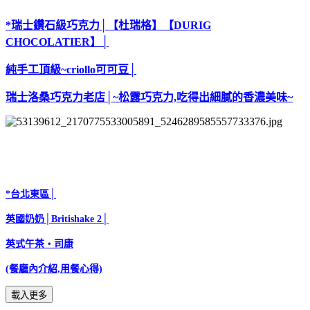
*瑞士鑽石級巧克力│【杜瑞格】【DURIG
CHOCOLATIER】│
純手工頂級~criollo可可豆│
瑞士洛桑巧克力老店│~松露巧克力,吃得出細膩的香濃美味~
*台北東區│
英國奶奶│Britishake 2│
英式午茶‧司康
(餐廳內介紹,用餐心得)
載入更多