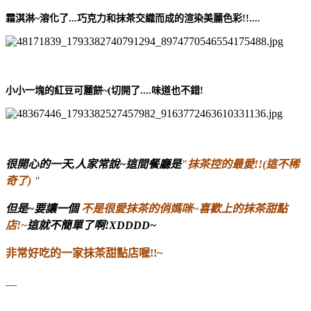
霜淇淋~溶化了...巧克力和抹茶交織而成的渲染美麗色彩!!....
小小一塊的紅豆可麗餅~(切開了....味道也不錯!
很開心的一天,人家常說~這間餐廳是
"抹茶控的最愛!!(這不稀
奇了) "
但是~要讓一個
不是很愛抹茶的俏媽咪~喜歡上的抹茶甜點
店!~
這就不簡單了啊!XDDDD~
非常好吃的一家抹茶甜點店喔!!~
＿