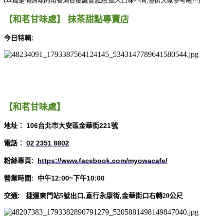
(本篇是俏媽咪的用餐消費後誠實感想,個人口味不同,僅供大家參考喔!!!)
【和茗甘味處】
抹茶甜點專賣店
今日特輯:
【和茗甘味處】
地址
：
106台北市大安區金華街221號
電話
：
02 2351 8802
粉絲專頁:
https://www.facebook.com/myowacafe/
營業時間: 中午12:00~下午10:00
交通:
捷運東門站5號出口,直行永康街,金華街口右轉20公尺