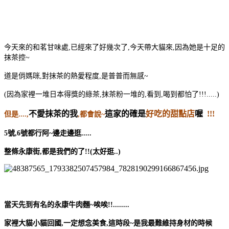
今天來的和茗甘味處,已經來了好幾次了,今天帶大貓來,因為她是十足的
抹茶控~
道是俏媽咪,對抹茶的熱愛程度,是普普而無感~
(因為家裡一堆日本得獎的綠茶,抹茶粉一堆的,看到,喝到都怕了!!!.....)
不愛抹茶的我
這家的確是
好吃的甜點店
喔
!!!
但是....,
,都會說~
5號,6號都行阿~邊走邊逛.....
整條永康街,都是我們的了!!(太好逛..)
當天先到有名的永康牛肉麵~唉唉!!........
家裡大貓小貓回國,一定想念美食,這時段~是我最難維持身材的時候