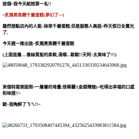
這個~我今天給她第一名!!
~
炙燒黑焦糖千層蛋糕(夢幻了~~)
雖然想點店內的人氣~抹茶千層蛋糕,但是服務人員說~昨天假日全賣光
了,
今天週一推出這~炙燒黑焦糖千層蛋糕
(上面這層....像絲質般的柔軟,滑順...歐歐!!天阿~太美味了!!!)
來個特寫側面照~一層層的堆疊,很華麗!(金碧輝煌)~吃得出幸福的口感
和味道!!~
歐~我陶醉了ㄋㄟ!!~