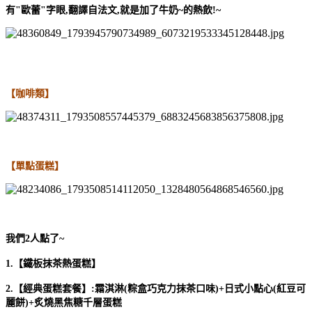
有"歐蕾"字眼,翻譯自法文,就是加了牛奶~的熱飲!~
【咖啡類】
【單點蛋糕】
我們2人點了~
1.【鐵板抹茶熱蛋糕】
2.【經典蛋糕套餐】:霜淇淋(粽盒巧克力抹茶口味)+日式小點心(紅豆可
麗餅)+
炙燒黑焦糖千層蛋糕