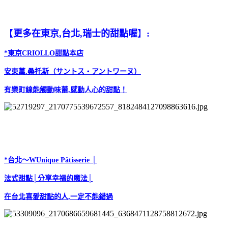
【
更多在東京,台北,瑞士的甜點喔
】
:
*東京CRIOLLO甜點本店
安東萬.桑托斯（サントス・アントワーヌ）
有樂町線
能觸動味蕾,感動人心的甜點！
*台北～WUnique Pâtisserie │
法式甜點│分享幸福的魔法│
在台北喜愛甜點的人,一定不能錯過