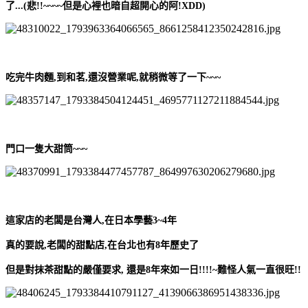
了...(悲!!~~~~但是心裡也暗自超開心的阿!XDD)
吃完牛肉麵,到和茗,還沒營業呢,就稍微等了一下~~~
門口一隻大甜筒~~~
這家店的老闆是台灣人,在日本學藝3~4年
真的要說,老闆的甜點店,在台北也有8年歷史了
但是對抹茶甜點的嚴僅要求, 還是8年來如一日!!!!~難怪人氣一直很旺!!