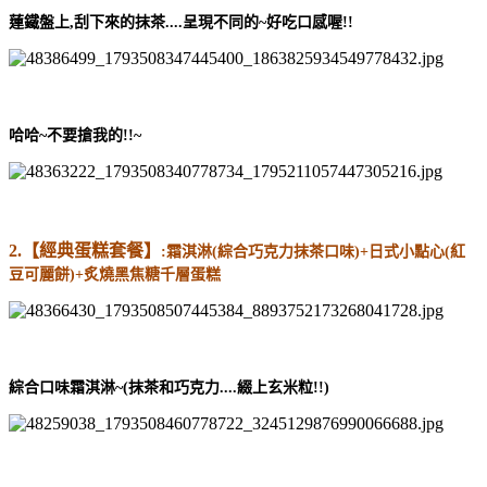
蓮鐵盤上,刮下來的抹茶....呈現不同的~好吃口感喔!!
哈哈~不要搶我的!!~
2.【經典蛋糕套餐】
:霜淇淋(綜合巧克力抹茶口味)+日式小點心(紅
豆可麗餅)+
炙燒黑焦糖千層蛋糕
綜合口味霜淇淋~(抹茶和巧克力....綴上玄米粒!!)