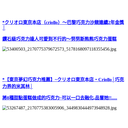
*クリオロ東京本店（criollo）～巴黎巧克力沙龍連續2年金獎
│
鑽石級巧克力達人可愛到不行的～努努斯熊熊巧克力蛋糕
*【東京夢幻巧克力推薦】~クリオロ東京本店‧Criollo│巧克
力界的米其林│
將8種甜點蛋糕做成的巧克力~可以一口去融化,品嘗她!!.....