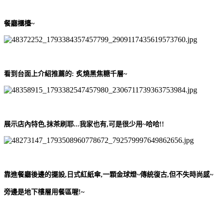
餐廳櫃檯~
看到台面上介紹推薦的:
炙燒黑焦糖千層~
展示店內特色,抹茶刷耶...我家也有,可是很少用~哈哈!!
靠進餐廳後邊的擺設,日式紅紙傘,一顆金球燈~傳統復古,但不失時尚感~
旁邊是地下樓層用餐區喔!~