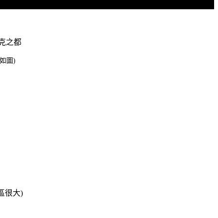
克之都
如圖)
區很大)