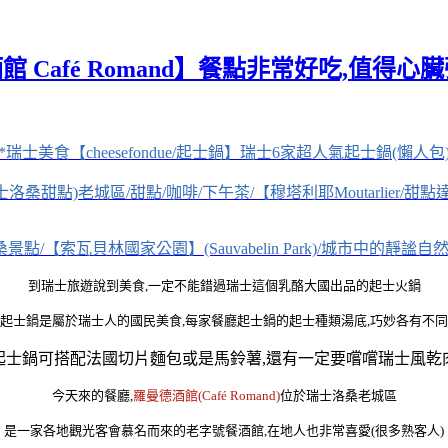
afé Romand】餐點非常好吃,值得心臟強
*瑞士美食【cheesefondue/起士鍋】瑞士6家超人氣起士鍋(懶人包
士洛桑甜點)老城區/甜點/咖啡/下午茶/【穆塔利耶Moutarlier/甜
景點/【索瓦貝林國家公園】(Sauvabelin Park)/城市中的靜謐
到瑞士旅遊說到美食,一定不能錯過瑞士這個乳酪大國出品的起士火鍋
起士鍋是屬於瑞士人的國民美食,每家餐廳起士鍋的起士種類湯底,巧妙各有不同
起士鍋可搭配法國切片麵包或是馬鈴薯,還有一定要嚐嚐瑞士風乾
今天來的餐廳,
羅曼德酒館(Café Romand)
位於瑞士洛桑老城區
是一家各地觀光客會慕名而來的老字號餐酒館,在地人也非常喜愛(很多熟客人)