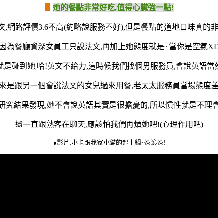
▋
她的餐點非常好吃,值得心臟強一點!
,網路評價3.6不高(約略說服務不好),但是餐點的道地口味真的
因為餐廳資深女員工只說法文,再加上她態度就是~當你是空氣X
就是碰到她,哈!英文不給力,這時候我們找個男服務員,會說英語當
來是跟另一個會說法文的女兒過來用餐,老太太服務員當場態度
研究結果發現,她不會說英語其實是很擔憂的,所以慣性就是不理
還一直跟熟客在聊天,應該怕我們再煩她吧!(心理作用吧)
●影片:小卡跟我家小貓的起士鍋~滾滾滾!