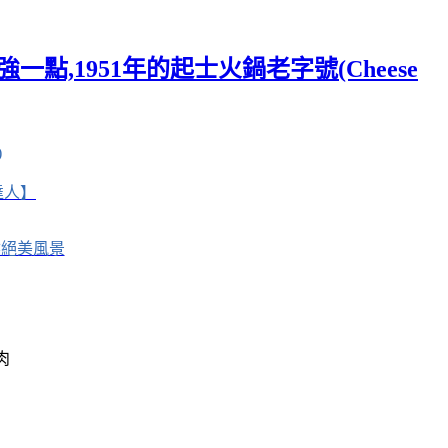
一點,1951年的起士火鍋老字號(Cheese
)
點達人】
自然絕美風景
肉