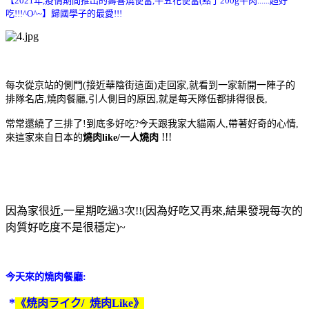
【2021年,疫情期間推出的壽喜燒便當,牛五花便當(點了200g牛肉......超好
吃!!!^O^~】歸國學子的最愛!!!
每次從京站的側門(接近華陰街這面)走回家,就看到一家新開一陣子的
排隊名店,燒肉餐廳,引人側目的原因,就是每天隊伍都排得很長,
常常還繞了三排了!到底多好吃?
今天跟我家大貓兩人,帶著好奇的心情,
!!!
來這家來自日本的
燒
肉like/一人燒肉
因為家很近,一星期吃過3次!!(因為好吃又再來,結果發現每次的
肉質好吃度不是很穩定)~
今天來的燒肉餐廳:
*
《焼肉ライク/
焼肉Like》