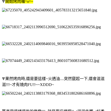
開始烤肉囉^o^~
🔻
果然烤肉時,還是要這樣~火遇油....突然竄起一下,還會滋滋
🔻
滋!!!~才有燒肉FU!!~~XDDD~