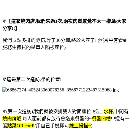
【
這家燒肉店,我們來過3次,兩次肉質感覺不太一樣,跟大家
🔻
分享!!】
我們12點多排的隊伍,等了30分鐘,終於入座了! (照片中有看到
服務生擦拭的是單人隔板座位)
這是第二次造訪,坐的位置!
🔻
(第一次造訪),
我們就被安排雙人對面座位!!送上
水杯
,中間有
🔻
燒肉烤爐
,每人面前都有放待會送來餐盤的~
餐盤凹槽
!!!還有一
張
點菜QR cord!
(用自己手機即可
線上掃描~
)