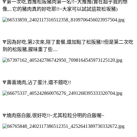
第一次吃,
首推松阪豬肉第一名!!~大推推
(實在超乎我的想
🔻
像,...它的豬肉真的好吃耶!!~大家可以試試這款松坂豬)
因為好吃,第2次來,除了套餐,還加點了松阪豬!!但是第二次吃
🔻
到的松阪豬,腥味重了些....
壽喜燒肉,沾了蛋汁,還不錯吃!!
🔻
燒肉搭白飯,很好吃!!~尤其粒粒分明的白飯喔~
🔻