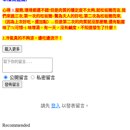
心得
:1.
服務,環境都還不錯!但是肉質的穩定度不太夠,就松坂豬而言,我
們來過三次,第一次的松坂豬~驚為天人的好吃,第二次為松坂豬而來,
（因為上次好吃，還加點）...但是第二次的肉質就沒那麼嫩,還有點腥
味了!!(可惜~) 味增湯，有一天，沒有鹹度，不知道發生了什麼！
2.冷氣真的不夠涼，邊吃邊流汗！
載入更多
公開留言
私密留言
發佈留言
請先
登入
以發表留言。
Recommended