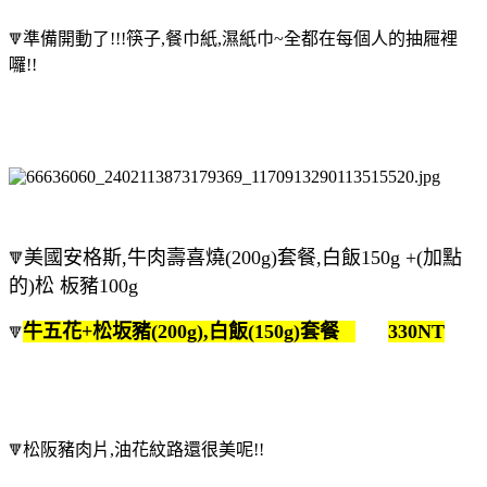
準備開動了!!!筷子,餐巾紙,濕紙巾~全都在每個人的抽屜裡
🔻
囉!!
美國安格斯,牛肉壽喜燒(200g)
套餐
,白飯150g +(加點
🔻
的)松 板豬100g
牛五花+松坂豬(200g),白飯(150g)套餐
330NT
🔻
松阪豬肉片,油花紋路還很美呢!!
🔻