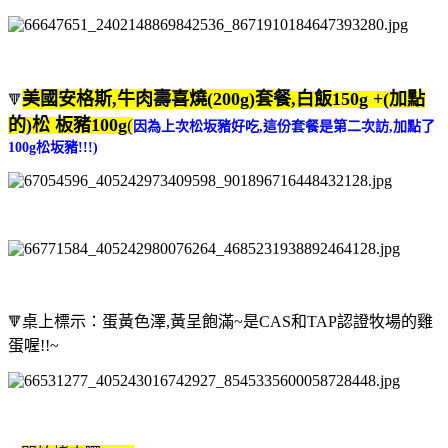
美國安格斯,牛肉壽喜燒(200g)
套餐
,白飯150g +(加點
🔻
的)松 板豬100g
(
因為上次松坂豬好吃,這份套餐是第二次訪,加點了
100g松坂豬!!!)
桌上標示：
蛋黃色澤,黃呈飽滿~是CAS和TAP認證牧場的雞
🔻
蛋喔!!~