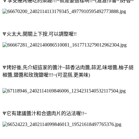
🔻
享受邊烤邊吃的樂趣!!!~就是要這樣啊!!~(滋滋作響~)好香~
火太大,開關上下按,可以調整喔!!
🔻
烤好後,先介紹這家的醬汁~蒜香沾肉醬,蒜泥,味增醬,柚子胡
🔻
椒醬,鹽醬和玫瑰鹽喔!!!~(可混搭,更美味)
它有建議醬汁和合適肉片的沾法喔!!~
🔻