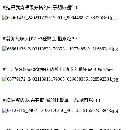
這是我覺得最
好搭的柚子胡椒醬汁!!
🔻
蒜泥無味,可以2~3種醬,混搭來吃!!!~
🔻
🔻
牛五花烤熟喔~軟嫩美味,肉質比我想像的還好喔!!不錯吃^o^~
橫隔膜肉,因為有筋,屬於比較厚一點,還可以~!!!
🔻