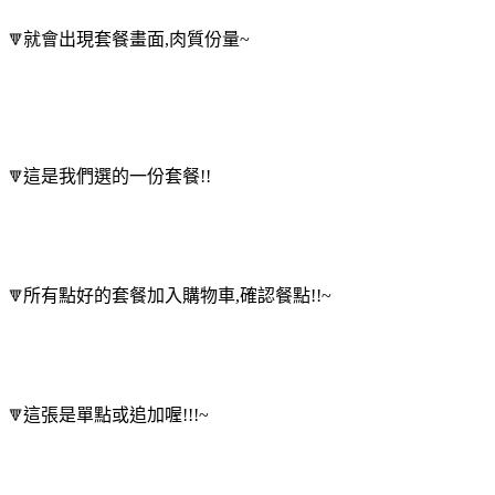
就會出現套餐畫面,肉質份量~
🔻
這是我們選的一份套餐!!
🔻
所有點好的套餐加入購物車,確認餐點!!~
🔻
這張是單點或追加喔!!!~
🔻