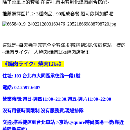
除了菜單上的套餐,在這裡,自由客制化燒肉組合搭配~
推薦選擇圖片,2~3種肉品,+90組成套餐,還可飲料加購喔!
這就是~每天幾乎完完全全客滿,排隊排到5排,位於京站一樓的
~焼肉ライク/一人燒肉/焼肉Like燒肉店喔!!!
《焼肉ライク/
焼肉Like》
住址: 103 台北市大同區承德路一段1號
電話: 02-2597-6607
營業時間:週日-週四11:00~21:30,週五-週六11:00~22:00
沒有用餐時間限制,沒有服務費,現場排隊
交通:搭乘捷運到台北車站->京站Qsquare時尚廣場一樓(靠近
華陰街這面)