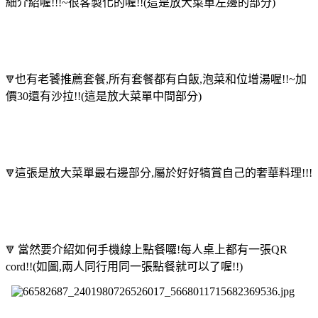
細介紹喔!!!~很客製化的喔!!(這是放大菜單左邊的部分)
也有老饕推薦套餐,所有套餐都有白飯,泡菜和位增湯喔!!~加
🔻
價30還有沙拉!!(這是放大菜單中間部分)
這張是放大菜單最右邊部分,屬於好好犒賞自己的奢華料理!!!
🔻
當然要介紹如何手機線上點餐囉!每人桌上都有一張QR
🔻
cord!!(如圖,兩人同行用同一張點餐就可以了喔!!)