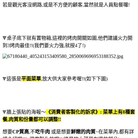
若是觀光客沒網路,或是不方便的顧客,當然就是人員點餐囉!
桌子底下就有置物箱,這裡的烤肉開關如圖,他們建議火力開
🔻
到3烤肉最佳!!(我們要火力強,就按4了!)
這張是
平面菜單
,放大供大家參考喔!!(如下下圖)
🔻
牆上張貼的海報～
《消費者客製化的訴求》: 菜單上有8種套
🔻
餐,肉質和份量都可以調整!!
想要
CP質高
,不
吃牛肉
或是想要
鮮嫩的肉質
~在菜單內,都有詳