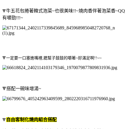
牛五花包捲著韓式泡菜~也很美味!!~燒肉香伴著泡菜香~QQ
🔻
有嚼勁!!!~
🔻
一定要一口塞進嘴裡,腮幫子鼓鼓的嚼著~好滿足啊!!~~
搭配一碗味增湯~
🔻
自由客制化燒肉組合搭配
🔻