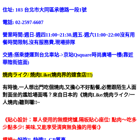
住址: 103 台北市大同區承德路一段1號
電話: 02-2597-6607
營業時間:週日-週四11:00~21:30,週五-週六11:00~22:00
沒有用
餐時間限制,沒有服務費,現場排隊
交通:搭乘捷運到台北車站->京站Qsquare時尚廣場一樓(靠近
華陰街這面)
焼肉ライク/
焼肉Like(燒肉界的速食店!!!)
有時後,一人想出門吃個燒肉
,
又擔心不好點餐
,必需跟陌生人面
對面坐的尷尬場面嗎？
來自日本的
《燒肉Like/
焼肉ライク/一
人燒肉)聽到囉!!~
《貼心設計：
單人使用的無煙烤爐,隔板貼心座位! 點肉～吃多
少點多少! 美味,又能享受清爽無負擔的用餐!》
標榜～
好吃!! 快速!! CP質高