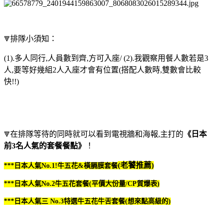
排隊小須知：
🔻
(1).多人同行,人員數到齊
,
方可入座/ (2).我觀察用餐人數若是3
人
,要等好幾組2人入座才會有位置(搭配人數時,雙數會比較
快!!)
在排隊等待的同時就可以看到電視牆和海報,主打的
《日本
🔻
前3名人氣的套餐餐點》
！
(老饕推薦)
***日本人氣No.1!牛五花&橫膈膜套餐
***日本人氣No.2牛五花套餐(平價大份量/CP質爆表)
***日本人氣三 No.3特選牛五花牛舌套餐(想來點高級的)