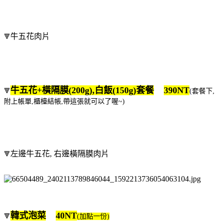
牛五花肉片
🔻
牛五花+橫隔膜(200g),白飯(150g)套餐
390NT
🔻
(套餐下,
附上帳單,櫃檯結帳,帶這張就可以了喔~)
左邊牛五花, 右邊橫隔膜肉片
🔻
韓式泡菜
40NT
🔻
(加點一份)