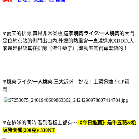
夏天的排隊,真是非常炎熱,這家
焼肉ライク/一人燒肉
的大門
🔻
是位於京站的側門出口內,外邊的熱風會一直灌進來XDDD,大
家還是很認真在排隊（流汗😅了）,流動率其實算蠻快的！
焼肉ライク/一人燒肉,三大
訴求：好吃！上菜迅速！CP質
🔻
高！
在排隊的同時,看到看板上都有～
《今日推薦》
是
牛五花&松
🔻
阪豬套餐(200克)/ 330NT