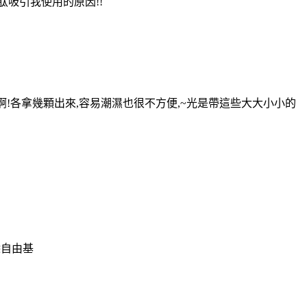
肽吸引我使用的原因!!
,好多啊!各拿幾顆出來,容易潮濕也很不方便,~光是帶這些大大小小的
除自由基