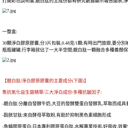
打開彩色說明書,靚白肽的主成份都有研究數據顯示報告圖表,淨
一整盒:
30顆淨白膠原膠囊,分3片包裝,0.48克/1顆;有時出門旅遊,要
瓶瓶罐罐,行李箱就佔了一大半空間;靚白肽一顆融合多種養顏保
【靚白肽/淨白膠原膠囊的主要成分(下圖)】
集抗氧化益生菌精華/三大淨白成份/多種抗皺因子:
-靚白肽:分離自發酵牛奶,大豆的發酵雙蛋白發酵乳,萃取而成
-穀胱甘肽:來自酵母萃取粉,有助於抑制
黑色素細胞形成
-魚鱗膠原蛋白:日本專利膠原蛋白肽,水解專業技術,好吸收,效果