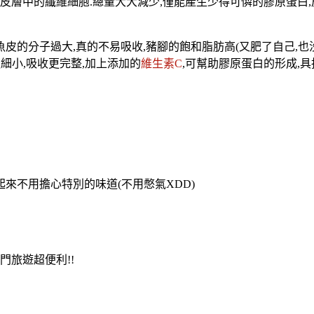
..真皮層中的纖維細胞.總量大大減少,僅能產生少得可憐的膠原蛋
皮的分子過大,真的不易吸收,豬腳的飽和脂肪高(又肥了自己,也沒有
細小,吸收更完整,加上添加的
維生素C
,可幫助膠原蛋白的形成,具
起來不用擔心特別的味道(不用憋氣XDD)
門旅遊超便利!!