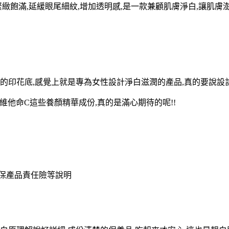
緻飽滿,延緩眼尾細紋,增加透明感,是一款
兼顧肌膚淨白,讓肌膚
的印花底,感覺上就是專為女性設計淨白滋潤的產品,真的要說設計
維他命C這些養顏精華成份,真的是滿心期待的呢!!
投保產品責任險等說明