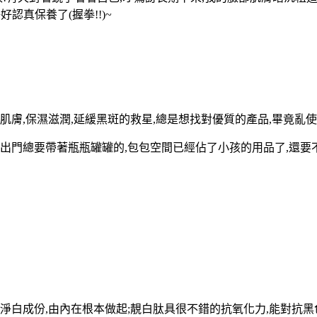
好認真保養了(握拳!!)~
肌膚,保濕滋潤,延緩黑斑的救星,總是想找對優質的產品,畢竟亂
出門總要帶著瓶瓶罐罐的,包包空間已經佔了小孩的用品了,還要不
淨白成份,由內在根本做起;靚白肽具很不錯的抗氧化力,能對抗黑