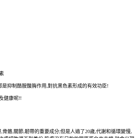
素
都是抑制酪胺酸脢作用,對抗黑色素形成的有效功臣!
健康呢!!
,骨骼,關節,韌帶的重要成分;但是
人過了20歲,代謝和循環變慢,