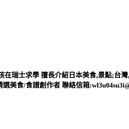
小孩在瑞士求學 擅長介紹日本美食,景點;台
食/食譜創作者 聯絡信箱:wl3u04su3i@gm