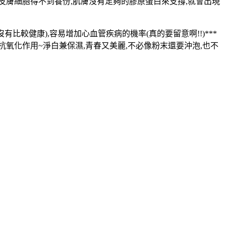
白,皮膚細胞得不到養份,肌膚沒有足夠的膠原蛋白來支撐,就會出現
比較健康),容易增加心血管疾病的機率(真的要留意啊!!)***
抗氧化作用~淨白兼保濕,青春又美麗,不必像粉末還要沖泡,也不