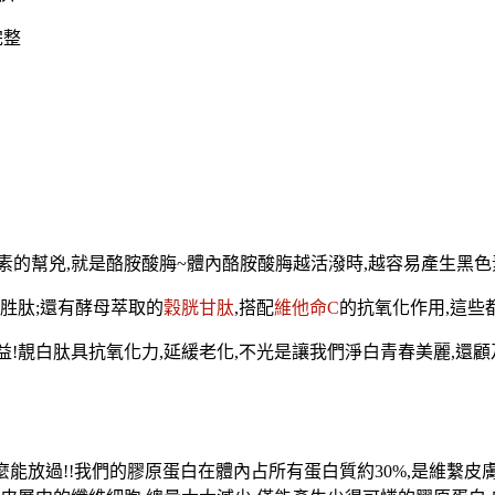
完整
素的幫兇,就是酪胺酸脢~體內酪胺酸脢越活潑時,越容易產生黑色
胜肽;還有
酵母萃取
的
穀胱甘肽
,搭配
維他命C
的抗氧化作用,這些
益!靚白肽具抗氧化力,延緩老化,不光是讓我們淨白青春美麗,還顧及
麼能放過!!我們的
膠原蛋白在體內占所有蛋白質約30%,是維繫皮膚