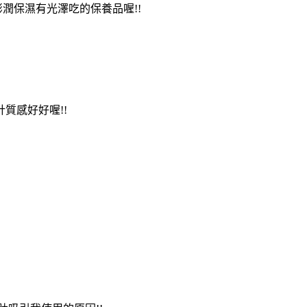
澎潤保濕有光澤吃的保養品喔!!
質感好好喔!!