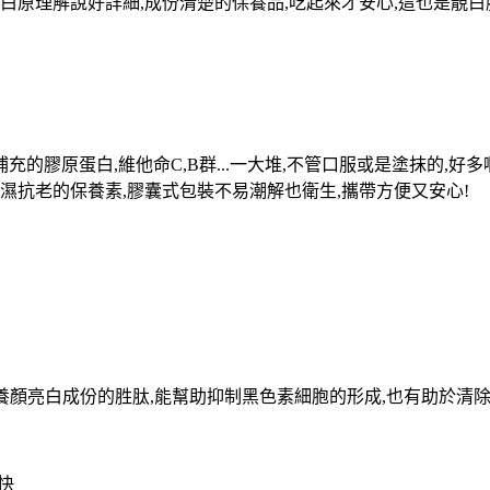
白原理解說好詳細,成份清楚的保養品,吃起來才安心,這也是靚白
分別補充的膠原蛋白,維他命C,B群...一大堆,不管口服或是塗抹的
濕抗老的保養素,膠囊式包裝不易潮解也衛生,攜帶方便又安心!
具養顏亮白成份的胜肽,能幫助抑制黑色素細胞的形成,也有助於清
快