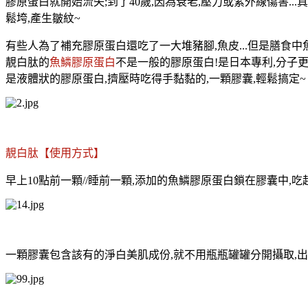
膠原蛋白就開始流失;到了40歲,因為衰老,壓力或紫外線傷害.
鬆垮,產生
皺紋~
有些人為了補充膠原蛋白還吃了一大堆豬腳,魚皮...但是膳食中魚
靚
白肽
的
魚鱗膠原蛋白
不是一般的膠原蛋白!是日本專利,分子更
是液體狀的膠原蛋白,擠壓時吃得手黏黏的,一顆膠囊,輕鬆搞定~
靚白肽【使用方式】
早上10點前一顆//睡前一顆,添加的魚鱗膠原蛋白鎖在膠囊中,吃
一顆膠囊包含該有的淨白美肌成份,就不用瓶瓶罐罐分開攝取,出