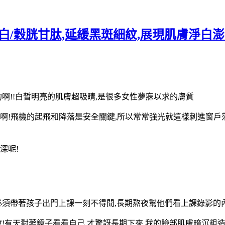
穀胱甘肽,延緩黑斑細紋,展現肌膚淨白澎潤,明
的啊!!白皙明亮的肌膚超吸睛,是很多女性夢寐以求的膚質
毒啊!飛機的起飛和降落是安全關鍵,所以常常強光就這樣刺進窗戶
深呢!
必須帶著孩子出門上課一刻不得閒,長期熬夜幫他們看上課錄影的
妝!有天對著鏡子看看自己,才驚訝長期下來,我的臉部肌膚暗沉粗造