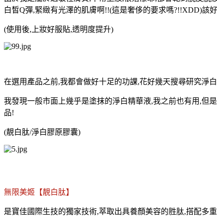
白皙
Q彈,緊緻有光澤的肌膚啊!!(這是奢侈的要求嗎?!!XDD)
該好
(使用後,上妝好服貼,透明度提升)
在選用產品之前,我都會做好十足的功課,花好幾天搜尋研究淨白
我發現一般市面上幾乎是塗抹的淨白精華液,我之前也有用,但是
品!
(靚白肽/淨白膠原膠囊)
無限美姬【靚白肽】
是寶佳國際生技的獨家技術,萃取出具養顏美容的胜肽,搭配多重