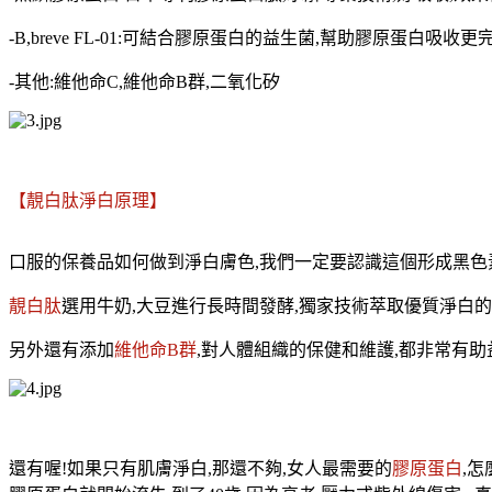
-B,breve FL-01:可結合膠原蛋白的益生菌,幫助膠原蛋白吸收更
​​​​-其他:
維他命C,
維他命B群,二氧化矽
【靚白肽淨白原理】
口服的保養品如何做到淨白膚色,我們一定要認識這個形成黑色
靚白肽
選用牛奶,大豆進行長時間發酵,獨家技術萃取優質淨白的
另外還有添加
維他命B群
,對人體組織的保健和維護,都非常有助
還有喔!如果只有肌膚淨白,那還不
夠,女人最需要的
膠原蛋白
,怎