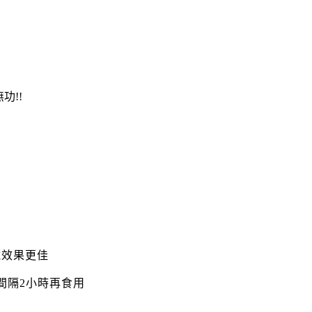
功!!
藏效果更佳
間隔2小時再食用