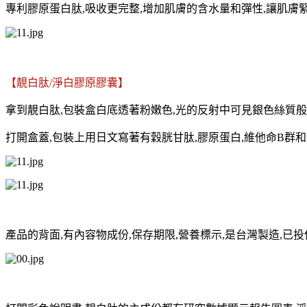
專利膠原蛋白肽,吸收更完整,
增加肌膚的含水量和彈性,讓肌膚緊
【靚白肽/淨白膠原膠囊】
拿到靚白肽,包裝盒白底透著粉嫩色,光的反射中可見銀色絲質般
打開盒蓋,包裝上用日文寫著有穀胱甘肽,膠原蛋白,維他命B群和
產品的背面,有內容物成份,保存期限,營養標示,是台灣製造,已