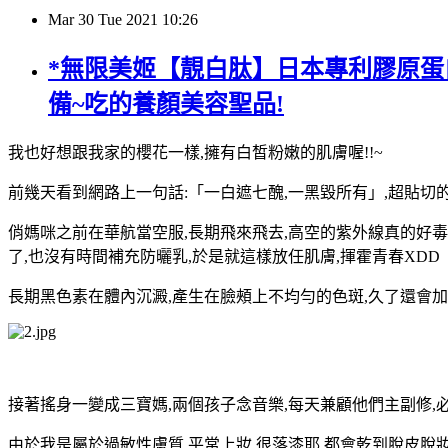
Mar
30
Tue
2021
10:26
*無限美姬【靚白肽】日本專利膠原蛋白/
備~吃的養顏美容聖品!
我也好想跟我家的櫻花一樣,擁有白皙粉嫩的肌膚喔!!~
前幾天看到網路上一句話:「一白遮七醜,一黑毀所有」,超貼切
俏媽咪之前在華航當空服,長期飛來飛去,高空的紫外線真的好
了,也沒有時間補充防曬乳,於是就這樣放任肌膚,揮霍青春XDD
長期黑色素在體內沉澱,產生在臉頰上不均勻的色斑,久了還會加
接著搖身一變成三寶媽,兩個孩子念音樂,每天兼顧他們主副修,
由於我是屬於過敏性膚質,平常上妝,很落漆耶,都會乾到脫皮脫