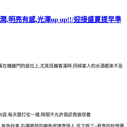
亮有感,光澤up up!!/迎接盛夏提早準
落在機艙門的座位上,尤其班機客滿時,伺候客人的水酒都來不及
內容,每天跟打仗一樣,時間不允許我認真做保養
,氣色好差,右邊臉部的褐色斑塊真惱人,這下毀了~我真的好想要