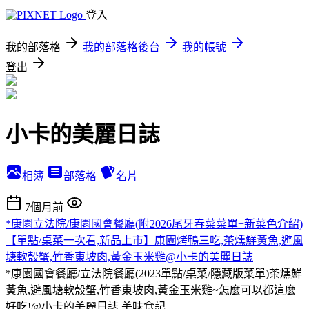
登入
我的部落格
我的部落格後台
我的帳號
登出
小卡的美麗日誌
相簿
部落格
名片
7個月前
*康園立法院/康園國會餐廳(附2026尾牙春菜菜單+新菜色介紹)
【單點/桌菜一次看,新品上市】康園烤鴨三吃,茶燻鮮黃魚,避風
塘軟殼蟹,竹香東坡肉,黃金玉米雞@小卡的美麗日誌
*康園國會餐廳/立法院餐廳(2023單點/桌菜/隱藏版菜單)茶燻鮮
黃魚,避風塘軟殼蟹,竹香東坡肉,黃金玉米雞~怎麼可以都這麼
好吃!@小卡的美麗日誌
美味食記